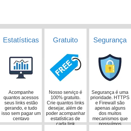
Estatísticas
Gratuito
Segurança
Acompanhe
Nosso serviço é
Segurança é uma
quantos acessos
100% gratuito.
prioridade. HTTPS
seus links estão
Crie quantos links
e Firewall são
gerando, e tudo
desejar, além de
apenas alguns
isso sem pagar um
poder acompanhar
dos muitos
centavo
estatísticas de
mecanismos que
cada link
possuímos