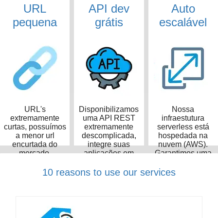
URL
API dev
Auto
pequena
grátis
escalável
URL's
Disponibilizamos
Nossa
extremamente
uma API REST
infraestutura
curtas, possuímos
extremamente
serverless está
a menor url
descomplicada,
hospedada na
encurtada do
integre suas
nuvem (AWS).
mercado,
aplicações em
Garantimos uma
ocupando apenas
poucos minutos
taxa de
14 caracteres
disponibilidade de
10 reasons to use our services
99,99%