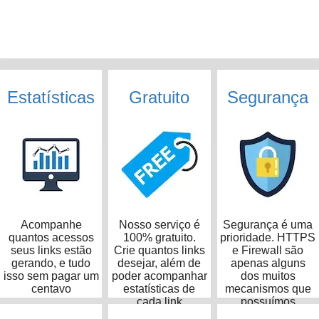
Estatísticas
Gratuito
Segurança
Acompanhe
Nosso serviço é
Segurança é uma
quantos acessos
100% gratuito.
prioridade. HTTPS
seus links estão
Crie quantos links
e Firewall são
gerando, e tudo
desejar, além de
apenas alguns
isso sem pagar um
poder acompanhar
dos muitos
centavo
estatísticas de
mecanismos que
cada link
possuímos