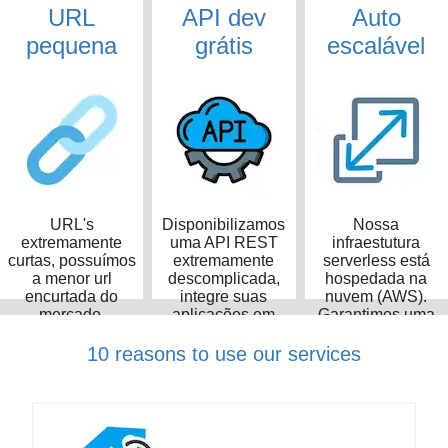
URL
API dev
Auto
pequena
grátis
escalável
URL's
Disponibilizamos
Nossa
extremamente
uma API REST
infraestutura
curtas, possuímos
extremamente
serverless está
a menor url
descomplicada,
hospedada na
encurtada do
integre suas
nuvem (AWS).
mercado,
aplicações em
Garantimos uma
ocupando apenas
poucos minutos
taxa de
14 caracteres
disponibilidade de
10 reasons to use our services
99,99%