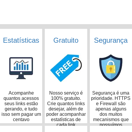
Estatísticas
Gratuito
Segurança
Acompanhe
Nosso serviço é
Segurança é uma
quantos acessos
100% gratuito.
prioridade. HTTPS
seus links estão
Crie quantos links
e Firewall são
gerando, e tudo
desejar, além de
apenas alguns
isso sem pagar um
poder acompanhar
dos muitos
centavo
estatísticas de
mecanismos que
cada link
possuímos