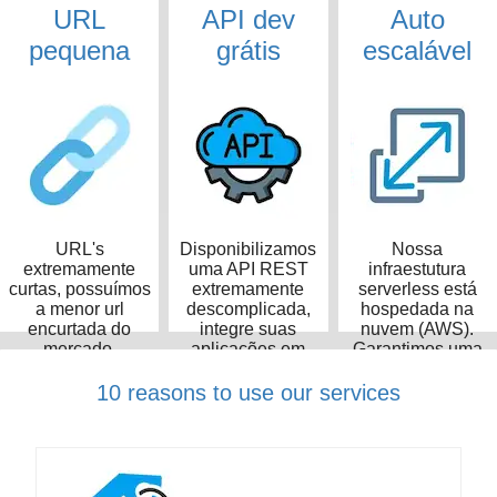
URL
API dev
Auto
pequena
grátis
escalável
URL's
Disponibilizamos
Nossa
extremamente
uma API REST
infraestutura
curtas, possuímos
extremamente
serverless está
a menor url
descomplicada,
hospedada na
encurtada do
integre suas
nuvem (AWS).
mercado,
aplicações em
Garantimos uma
ocupando apenas
poucos minutos
taxa de
14 caracteres
disponibilidade de
10 reasons to use our services
99,99%