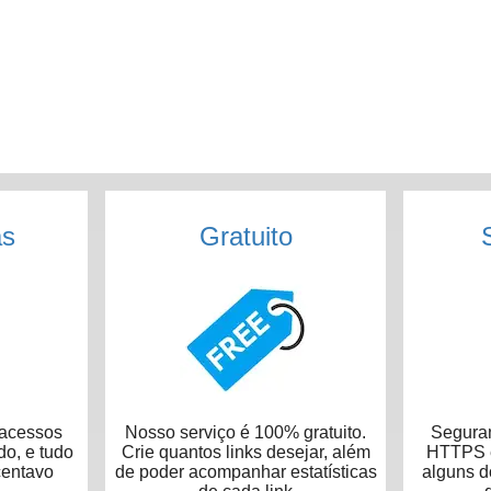
as
Gratuito
acessos
Nosso serviço é 100% gratuito.
Seguran
do, e tudo
Crie quantos links desejar, além
HTTPS e
centavo
de poder acompanhar estatísticas
alguns 