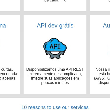
de cada link
na
API dev grátis
Au
curtas,
Disponibilizamos uma API REST
Nossa in
 encurtada
extremamente descomplicada,
está 
o apenas
integre suas aplicações em
(AWS). G
poucos minutos
dispon
10 reasons to use our services