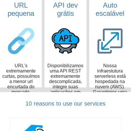
URL
API dev
Auto
pequena
grátis
escalável
URL's
Disponibilizamos
Nossa
extremamente
uma API REST
infraestutura
curtas, possuímos
extremamente
serverless está
a menor url
descomplicada,
hospedada na
encurtada do
integre suas
nuvem (AWS).
mercado,
aplicações em
Garantimos uma
ocupando apenas
poucos minutos
taxa de
14 caracteres
disponibilidade de
10 reasons to use our services
99,99%