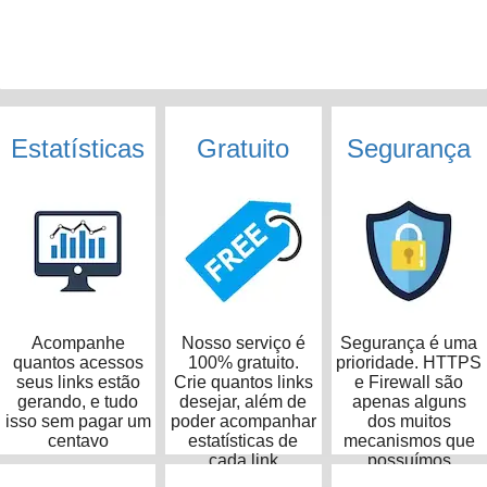
Estatísticas
Gratuito
Segurança
Acompanhe
Nosso serviço é
Segurança é uma
quantos acessos
100% gratuito.
prioridade. HTTPS
seus links estão
Crie quantos links
e Firewall são
gerando, e tudo
desejar, além de
apenas alguns
isso sem pagar um
poder acompanhar
dos muitos
centavo
estatísticas de
mecanismos que
cada link
possuímos