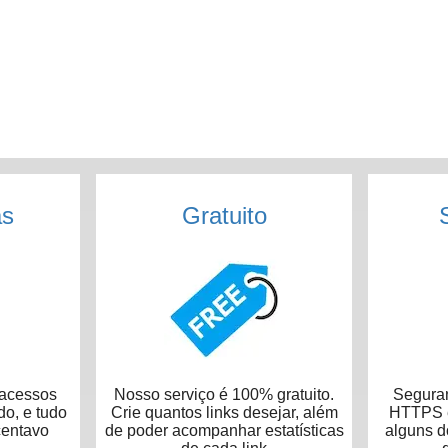
as
Gratuito
acessos
Nosso serviço é 100% gratuito.
Seguran
do, e tudo
Crie quantos links desejar, além
HTTPS e
centavo
de poder acompanhar estatísticas
alguns 