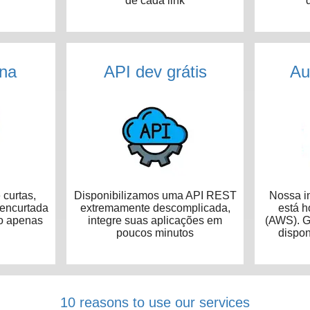
de cada link
na
API dev grátis
Au
curtas,
Disponibilizamos uma API REST
Nossa in
 encurtada
extremamente descomplicada,
está 
o apenas
integre suas aplicações em
(AWS). G
poucos minutos
dispon
10 reasons to use our services