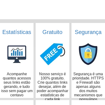
Estatísticas
Gratuito
Segurança
Acompanhe
Nosso serviço é
Segurança é uma
quantos acessos
100% gratuito.
prioridade. HTTPS
seus links estão
Crie quantos links
e Firewall são
gerando, e tudo
desejar, além de
apenas alguns
isso sem pagar um
poder acompanhar
dos muitos
centavo
estatísticas de
mecanismos que
cada link
possuímos