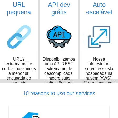
URL
API dev
Auto
pequena
grátis
escalável
URL's
Disponibilizamos
Nossa
extremamente
uma API REST
infraestutura
curtas, possuímos
extremamente
serverless está
a menor url
descomplicada,
hospedada na
encurtada do
integre suas
nuvem (AWS).
mercado,
aplicações em
Garantimos uma
ocupando apenas
poucos minutos
taxa de
14 caracteres
disponibilidade de
10 reasons to use our services
99,99%