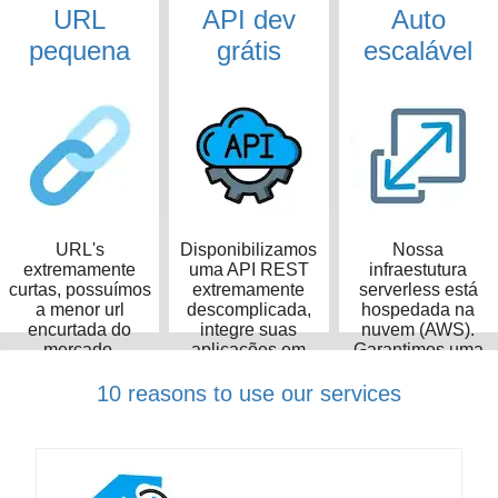
URL
API dev
Auto
pequena
grátis
escalável
URL's
Disponibilizamos
Nossa
extremamente
uma API REST
infraestutura
curtas, possuímos
extremamente
serverless está
a menor url
descomplicada,
hospedada na
encurtada do
integre suas
nuvem (AWS).
mercado,
aplicações em
Garantimos uma
ocupando apenas
poucos minutos
taxa de
14 caracteres
disponibilidade de
10 reasons to use our services
99,99%