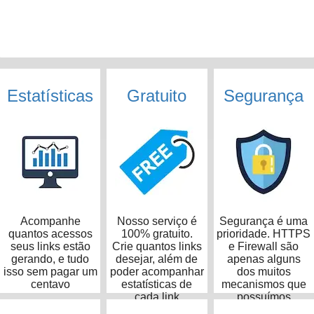
Estatísticas
Gratuito
Segurança
Acompanhe
Nosso serviço é
Segurança é uma
quantos acessos
100% gratuito.
prioridade. HTTPS
seus links estão
Crie quantos links
e Firewall são
gerando, e tudo
desejar, além de
apenas alguns
isso sem pagar um
poder acompanhar
dos muitos
centavo
estatísticas de
mecanismos que
cada link
possuímos