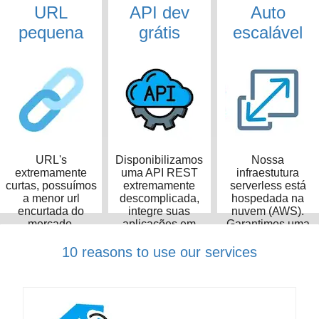
URL
API dev
Auto
pequena
grátis
escalável
URL's
Disponibilizamos
Nossa
extremamente
uma API REST
infraestutura
curtas, possuímos
extremamente
serverless está
a menor url
descomplicada,
hospedada na
encurtada do
integre suas
nuvem (AWS).
mercado,
aplicações em
Garantimos uma
ocupando apenas
poucos minutos
taxa de
14 caracteres
disponibilidade de
10 reasons to use our services
99,99%