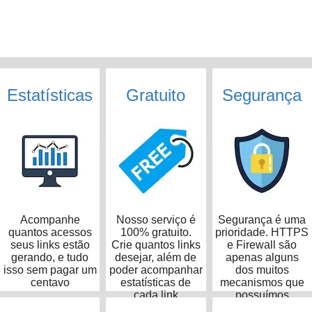
Estatísticas
Gratuito
Segurança
Acompanhe
Nosso serviço é
Segurança é uma
quantos acessos
100% gratuito.
prioridade. HTTPS
seus links estão
Crie quantos links
e Firewall são
gerando, e tudo
desejar, além de
apenas alguns
isso sem pagar um
poder acompanhar
dos muitos
centavo
estatísticas de
mecanismos que
cada link
possuímos