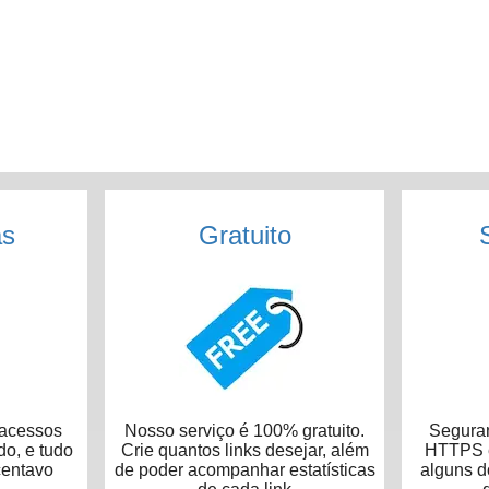
as
Gratuito
acessos
Nosso serviço é 100% gratuito.
Seguran
do, e tudo
Crie quantos links desejar, além
HTTPS e
centavo
de poder acompanhar estatísticas
alguns 