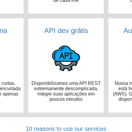
de cada link
na
API dev grátis
Au
curtas,
Disponibilizamos uma API REST
Nossa in
 encurtada
extremamente descomplicada,
está 
o apenas
integre suas aplicações em
(AWS). G
poucos minutos
dispon
10 reasons to use our services