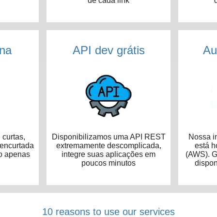
de cada link
na
API dev grátis
Au
curtas,
Disponibilizamos uma API REST
Nossa in
 encurtada
extremamente descomplicada,
está 
o apenas
integre suas aplicações em
(AWS). G
poucos minutos
dispon
10 reasons to use our services