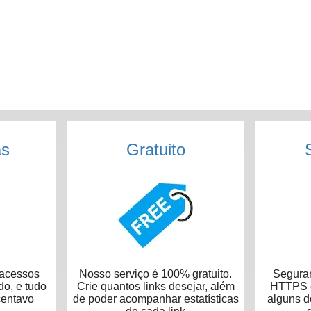
as
Gratuito
acessos
Nosso serviço é 100% gratuito.
Seguran
do, e tudo
Crie quantos links desejar, além
HTTPS e
centavo
de poder acompanhar estatísticas
alguns 