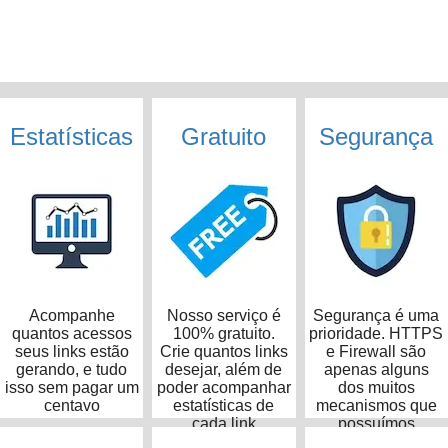
Estatísticas
Gratuito
Segurança
Acompanhe
Nosso serviço é
Segurança é uma
quantos acessos
100% gratuito.
prioridade. HTTPS
seus links estão
Crie quantos links
e Firewall são
gerando, e tudo
desejar, além de
apenas alguns
isso sem pagar um
poder acompanhar
dos muitos
centavo
estatísticas de
mecanismos que
cada link
possuímos