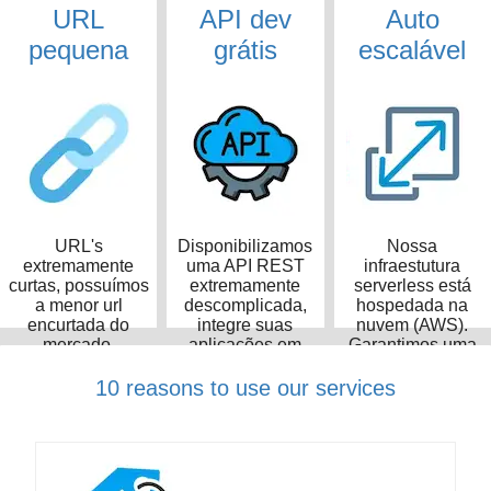
URL
API dev
Auto
pequena
grátis
escalável
URL's
Disponibilizamos
Nossa
extremamente
uma API REST
infraestutura
curtas, possuímos
extremamente
serverless está
a menor url
descomplicada,
hospedada na
encurtada do
integre suas
nuvem (AWS).
mercado,
aplicações em
Garantimos uma
ocupando apenas
poucos minutos
taxa de
14 caracteres
disponibilidade de
10 reasons to use our services
99,99%