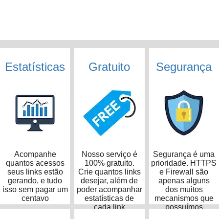
Estatísticas
Gratuito
Segurança
Acompanhe
Nosso serviço é
Segurança é uma
quantos acessos
100% gratuito.
prioridade. HTTPS
seus links estão
Crie quantos links
e Firewall são
gerando, e tudo
desejar, além de
apenas alguns
isso sem pagar um
poder acompanhar
dos muitos
centavo
estatísticas de
mecanismos que
cada link
possuímos