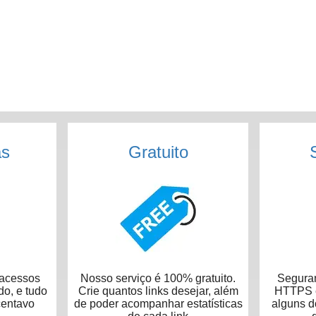
as
Gratuito
acessos
Nosso serviço é 100% gratuito.
Seguran
do, e tudo
Crie quantos links desejar, além
HTTPS e
centavo
de poder acompanhar estatísticas
alguns 