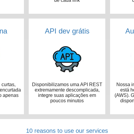
de cada link
na
API dev grátis
Au
curtas,
Disponibilizamos uma API REST
Nossa in
 encurtada
extremamente descomplicada,
está 
o apenas
integre suas aplicações em
(AWS). G
poucos minutos
dispon
10 reasons to use our services