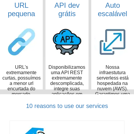
URL
API dev
Auto
pequena
grátis
escalável
URL's
Disponibilizamos
Nossa
extremamente
uma API REST
infraestutura
curtas, possuímos
extremamente
serverless está
a menor url
descomplicada,
hospedada na
encurtada do
integre suas
nuvem (AWS).
mercado,
aplicações em
Garantimos uma
ocupando apenas
poucos minutos
taxa de
14 caracteres
disponibilidade de
10 reasons to use our services
99,99%