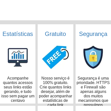
Estatísticas
Gratuito
Segurança
Acompanhe
Nosso serviço é
Segurança é uma
quantos acessos
100% gratuito.
prioridade. HTTPS
seus links estão
Crie quantos links
e Firewall são
gerando, e tudo
desejar, além de
apenas alguns
isso sem pagar um
poder acompanhar
dos muitos
centavo
estatísticas de
mecanismos que
cada link
possuímos