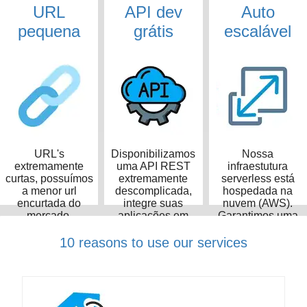
URL
API dev
Auto
pequena
grátis
escalável
URL's
Disponibilizamos
Nossa
extremamente
uma API REST
infraestutura
curtas, possuímos
extremamente
serverless está
a menor url
descomplicada,
hospedada na
encurtada do
integre suas
nuvem (AWS).
mercado,
aplicações em
Garantimos uma
ocupando apenas
poucos minutos
taxa de
14 caracteres
disponibilidade de
10 reasons to use our services
99,99%