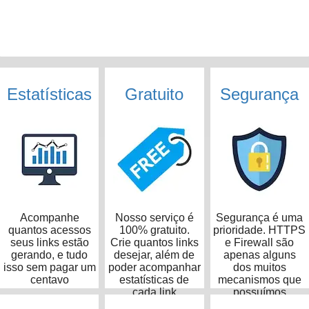
Estatísticas
Gratuito
Segurança
Acompanhe
Nosso serviço é
Segurança é uma
quantos acessos
100% gratuito.
prioridade. HTTPS
seus links estão
Crie quantos links
e Firewall são
gerando, e tudo
desejar, além de
apenas alguns
isso sem pagar um
poder acompanhar
dos muitos
centavo
estatísticas de
mecanismos que
cada link
possuímos