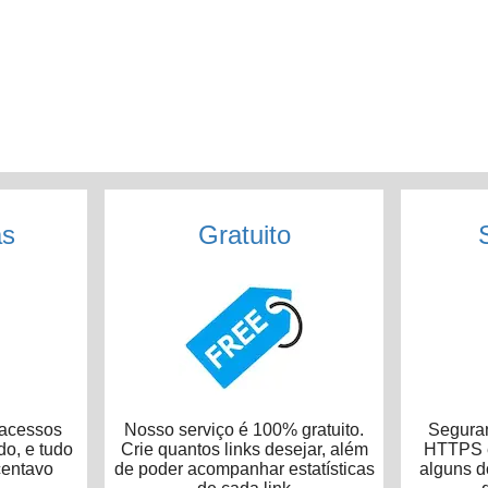
as
Gratuito
acessos
Nosso serviço é 100% gratuito.
Seguran
do, e tudo
Crie quantos links desejar, além
HTTPS e
centavo
de poder acompanhar estatísticas
alguns 