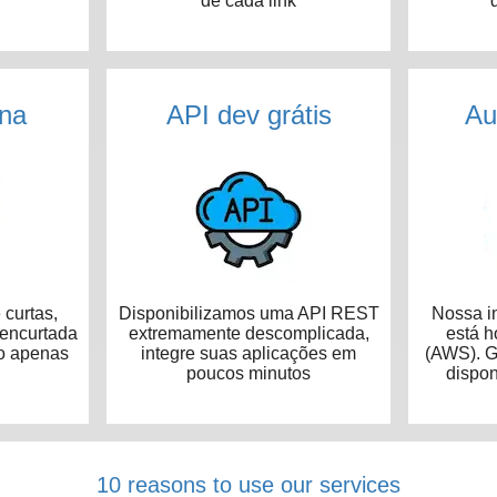
de cada link
na
API dev grátis
Au
curtas,
Disponibilizamos uma API REST
Nossa in
 encurtada
extremamente descomplicada,
está 
o apenas
integre suas aplicações em
(AWS). G
poucos minutos
dispon
10 reasons to use our services