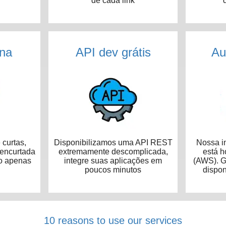
de cada link
na
API dev grátis
Au
curtas,
Disponibilizamos uma API REST
Nossa in
 encurtada
extremamente descomplicada,
está 
o apenas
integre suas aplicações em
(AWS). G
poucos minutos
dispon
10 reasons to use our services