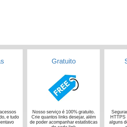
as
Gratuito
acessos
Nosso serviço é 100% gratuito.
Seguran
do, e tudo
Crie quantos links desejar, além
HTTPS e
centavo
de poder acompanhar estatísticas
alguns 