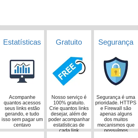
Estatísticas
Gratuito
Segurança
Acompanhe
Nosso serviço é
Segurança é uma
quantos acessos
100% gratuito.
prioridade. HTTPS
seus links estão
Crie quantos links
e Firewall são
gerando, e tudo
desejar, além de
apenas alguns
isso sem pagar um
poder acompanhar
dos muitos
centavo
estatísticas de
mecanismos que
cada link
possuímos