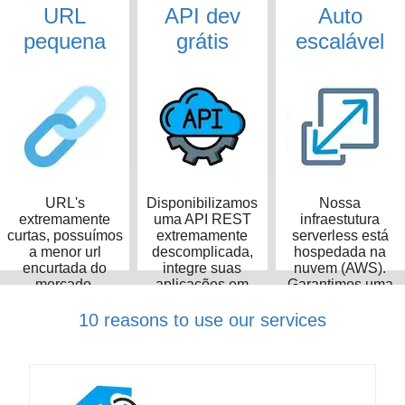
URL
API dev
Auto
pequena
grátis
escalável
URL's
Disponibilizamos
Nossa
extremamente
uma API REST
infraestutura
curtas, possuímos
extremamente
serverless está
a menor url
descomplicada,
hospedada na
encurtada do
integre suas
nuvem (AWS).
mercado,
aplicações em
Garantimos uma
ocupando apenas
poucos minutos
taxa de
14 caracteres
disponibilidade de
10 reasons to use our services
99,99%