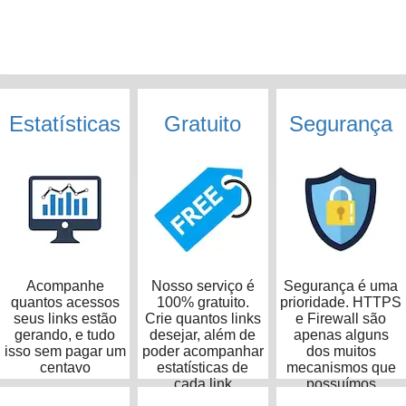
Estatísticas
Gratuito
Segurança
Acompanhe
Nosso serviço é
Segurança é uma
quantos acessos
100% gratuito.
prioridade. HTTPS
seus links estão
Crie quantos links
e Firewall são
gerando, e tudo
desejar, além de
apenas alguns
isso sem pagar um
poder acompanhar
dos muitos
centavo
estatísticas de
mecanismos que
cada link
possuímos