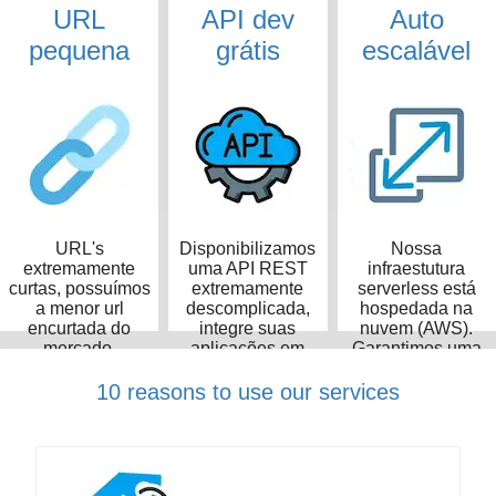
URL
API dev
Auto
pequena
grátis
escalável
URL's
Disponibilizamos
Nossa
extremamente
uma API REST
infraestutura
curtas, possuímos
extremamente
serverless está
a menor url
descomplicada,
hospedada na
encurtada do
integre suas
nuvem (AWS).
mercado,
aplicações em
Garantimos uma
ocupando apenas
poucos minutos
taxa de
14 caracteres
disponibilidade de
10 reasons to use our services
99,99%