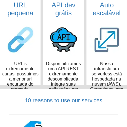
URL
API dev
Auto
pequena
grátis
escalável
URL's
Disponibilizamos
Nossa
extremamente
uma API REST
infraestutura
curtas, possuímos
extremamente
serverless está
a menor url
descomplicada,
hospedada na
encurtada do
integre suas
nuvem (AWS).
mercado,
aplicações em
Garantimos uma
ocupando apenas
poucos minutos
taxa de
14 caracteres
disponibilidade de
10 reasons to use our services
99,99%