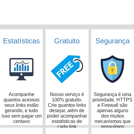
Estatísticas
Gratuito
Segurança
Acompanhe
Nosso serviço é
Segurança é uma
quantos acessos
100% gratuito.
prioridade. HTTPS
seus links estão
Crie quantos links
e Firewall são
gerando, e tudo
desejar, além de
apenas alguns
isso sem pagar um
poder acompanhar
dos muitos
centavo
estatísticas de
mecanismos que
cada link
possuímos