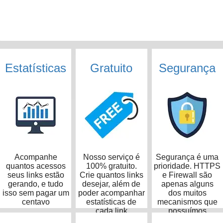
Estatísticas
Gratuito
Segurança
Acompanhe
Nosso serviço é
Segurança é uma
quantos acessos
100% gratuito.
prioridade. HTTPS
seus links estão
Crie quantos links
e Firewall são
gerando, e tudo
desejar, além de
apenas alguns
isso sem pagar um
poder acompanhar
dos muitos
centavo
estatísticas de
mecanismos que
cada link
possuímos