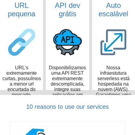
URL
API dev
Auto
pequena
grátis
escalável
URL's
Disponibilizamos
Nossa
extremamente
uma API REST
infraestutura
curtas, possuímos
extremamente
serverless está
a menor url
descomplicada,
hospedada na
encurtada do
integre suas
nuvem (AWS).
mercado,
aplicações em
Garantimos uma
ocupando apenas
poucos minutos
taxa de
14 caracteres
disponibilidade de
10 reasons to use our services
99,99%