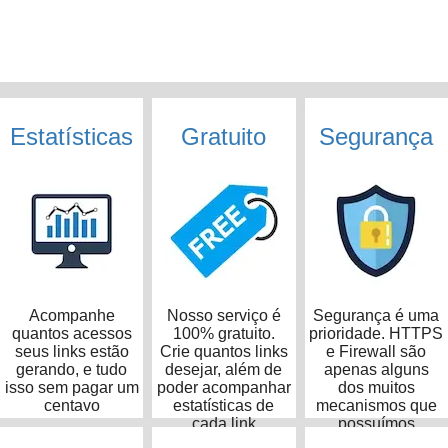
Estatísticas
Gratuito
Segurança
Acompanhe
Nosso serviço é
Segurança é uma
quantos acessos
100% gratuito.
prioridade. HTTPS
seus links estão
Crie quantos links
e Firewall são
gerando, e tudo
desejar, além de
apenas alguns
isso sem pagar um
poder acompanhar
dos muitos
centavo
estatísticas de
mecanismos que
cada link
possuímos