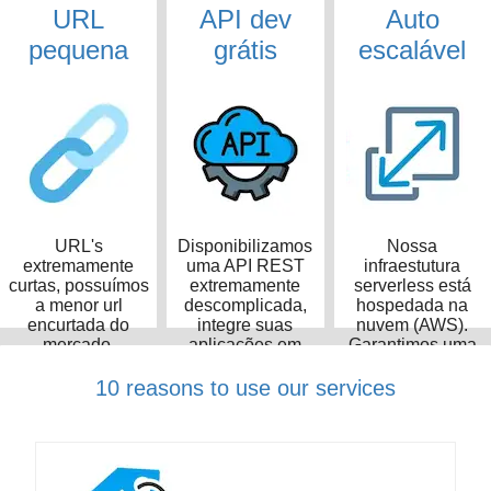
URL
API dev
Auto
pequena
grátis
escalável
URL's
Disponibilizamos
Nossa
extremamente
uma API REST
infraestutura
curtas, possuímos
extremamente
serverless está
a menor url
descomplicada,
hospedada na
encurtada do
integre suas
nuvem (AWS).
mercado,
aplicações em
Garantimos uma
ocupando apenas
poucos minutos
taxa de
14 caracteres
disponibilidade de
10 reasons to use our services
99,99%