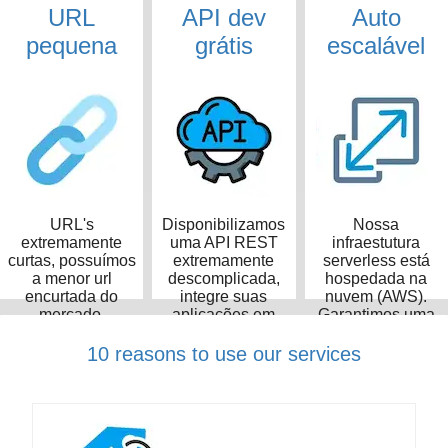
URL
API dev
Auto
pequena
grátis
escalável
URL's
Disponibilizamos
Nossa
extremamente
uma API REST
infraestutura
curtas, possuímos
extremamente
serverless está
a menor url
descomplicada,
hospedada na
encurtada do
integre suas
nuvem (AWS).
mercado,
aplicações em
Garantimos uma
ocupando apenas
poucos minutos
taxa de
14 caracteres
disponibilidade de
10 reasons to use our services
99,99%