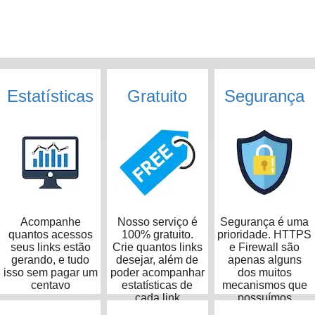
Estatísticas
Gratuito
Segurança
Acompanhe
Nosso serviço é
Segurança é uma
quantos acessos
100% gratuito.
prioridade. HTTPS
seus links estão
Crie quantos links
e Firewall são
gerando, e tudo
desejar, além de
apenas alguns
isso sem pagar um
poder acompanhar
dos muitos
centavo
estatísticas de
mecanismos que
cada link
possuímos