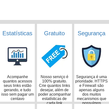
Estatísticas
Gratuito
Segurança
Acompanhe
Nosso serviço é
Segurança é uma
quantos acessos
100% gratuito.
prioridade. HTTPS
seus links estão
Crie quantos links
e Firewall são
gerando, e tudo
desejar, além de
apenas alguns
isso sem pagar um
poder acompanhar
dos muitos
centavo
estatísticas de
mecanismos que
cada link
possuímos