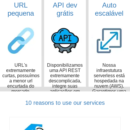
URL
API dev
Auto
pequena
grátis
escalável
URL's
Disponibilizamos
Nossa
extremamente
uma API REST
infraestutura
curtas, possuímos
extremamente
serverless está
a menor url
descomplicada,
hospedada na
encurtada do
integre suas
nuvem (AWS).
mercado,
aplicações em
Garantimos uma
ocupando apenas
poucos minutos
taxa de
14 caracteres
disponibilidade de
10 reasons to use our services
99,99%