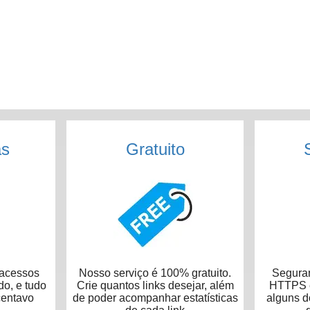
as
Gratuito
acessos
Nosso serviço é 100% gratuito.
Seguran
do, e tudo
Crie quantos links desejar, além
HTTPS e
centavo
de poder acompanhar estatísticas
alguns 