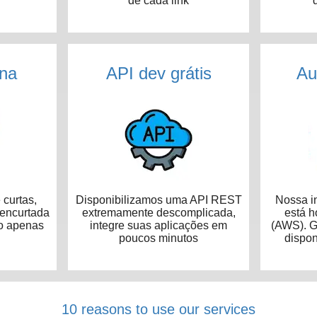
de cada link
na
API dev grátis
Au
curtas,
Disponibilizamos uma API REST
Nossa in
 encurtada
extremamente descomplicada,
está 
o apenas
integre suas aplicações em
(AWS). G
poucos minutos
dispon
10 reasons to use our services