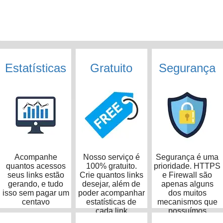
Estatísticas
Gratuito
Segurança
Acompanhe
Nosso serviço é
Segurança é uma
quantos acessos
100% gratuito.
prioridade. HTTPS
seus links estão
Crie quantos links
e Firewall são
gerando, e tudo
desejar, além de
apenas alguns
isso sem pagar um
poder acompanhar
dos muitos
centavo
estatísticas de
mecanismos que
cada link
possuímos