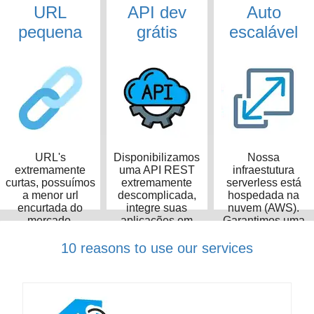
URL
API dev
Auto
pequena
grátis
escalável
URL's
Disponibilizamos
Nossa
extremamente
uma API REST
infraestutura
curtas, possuímos
extremamente
serverless está
a menor url
descomplicada,
hospedada na
encurtada do
integre suas
nuvem (AWS).
mercado,
aplicações em
Garantimos uma
ocupando apenas
poucos minutos
taxa de
14 caracteres
disponibilidade de
10 reasons to use our services
99,99%