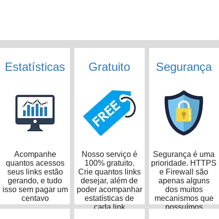
Estatísticas
Gratuito
Segurança
Acompanhe
Nosso serviço é
Segurança é uma
quantos acessos
100% gratuito.
prioridade. HTTPS
seus links estão
Crie quantos links
e Firewall são
gerando, e tudo
desejar, além de
apenas alguns
isso sem pagar um
poder acompanhar
dos muitos
centavo
estatísticas de
mecanismos que
cada link
possuímos