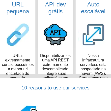
URL
API dev
Auto
pequena
grátis
escalável
URL's
Disponibilizamos
Nossa
extremamente
uma API REST
infraestutura
curtas, possuímos
extremamente
serverless está
a menor url
descomplicada,
hospedada na
encurtada do
integre suas
nuvem (AWS).
mercado,
aplicações em
Garantimos uma
ocupando apenas
poucos minutos
taxa de
14 caracteres
disponibilidade de
10 reasons to use our services
99,99%