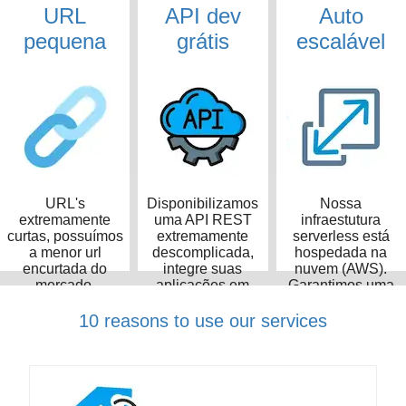
URL
API dev
Auto
pequena
grátis
escalável
URL's
Disponibilizamos
Nossa
extremamente
uma API REST
infraestutura
curtas, possuímos
extremamente
serverless está
a menor url
descomplicada,
hospedada na
encurtada do
integre suas
nuvem (AWS).
mercado,
aplicações em
Garantimos uma
ocupando apenas
poucos minutos
taxa de
14 caracteres
disponibilidade de
10 reasons to use our services
99,99%