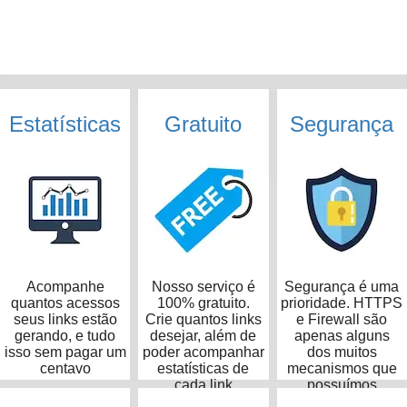
Estatísticas
Gratuito
Segurança
Acompanhe
Nosso serviço é
Segurança é uma
quantos acessos
100% gratuito.
prioridade. HTTPS
seus links estão
Crie quantos links
e Firewall são
gerando, e tudo
desejar, além de
apenas alguns
isso sem pagar um
poder acompanhar
dos muitos
centavo
estatísticas de
mecanismos que
cada link
possuímos