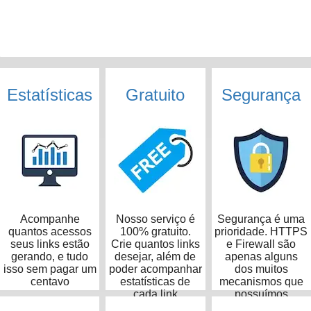
Estatísticas
Gratuito
Segurança
Acompanhe
Nosso serviço é
Segurança é uma
quantos acessos
100% gratuito.
prioridade. HTTPS
seus links estão
Crie quantos links
e Firewall são
gerando, e tudo
desejar, além de
apenas alguns
isso sem pagar um
poder acompanhar
dos muitos
centavo
estatísticas de
mecanismos que
cada link
possuímos