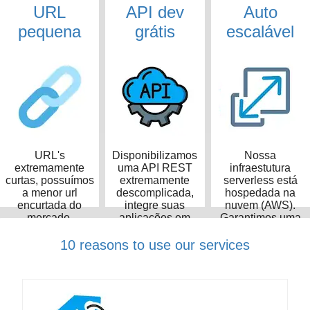
URL
API dev
Auto
pequena
grátis
escalável
URL's
Disponibilizamos
Nossa
extremamente
uma API REST
infraestutura
curtas, possuímos
extremamente
serverless está
a menor url
descomplicada,
hospedada na
encurtada do
integre suas
nuvem (AWS).
mercado,
aplicações em
Garantimos uma
ocupando apenas
poucos minutos
taxa de
14 caracteres
disponibilidade de
10 reasons to use our services
99,99%