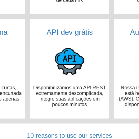
de cada link
na
API dev grátis
Au
curtas,
Disponibilizamos uma API REST
Nossa in
 encurtada
extremamente descomplicada,
está 
o apenas
integre suas aplicações em
(AWS). G
poucos minutos
dispon
10 reasons to use our services