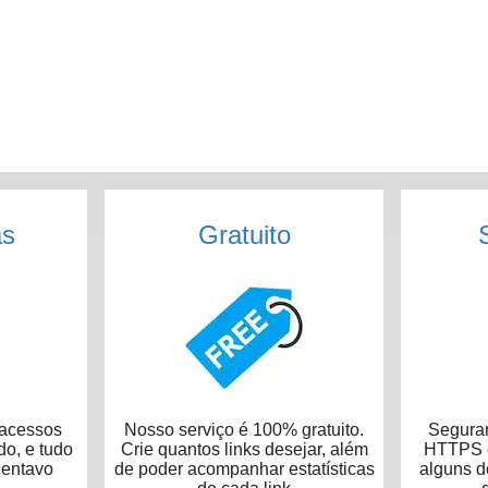
as
Gratuito
acessos
Nosso serviço é 100% gratuito.
Seguran
do, e tudo
Crie quantos links desejar, além
HTTPS e
centavo
de poder acompanhar estatísticas
alguns 