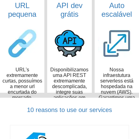
URL
API dev
Auto
pequena
grátis
escalável
URL's
Disponibilizamos
Nossa
extremamente
uma API REST
infraestutura
curtas, possuímos
extremamente
serverless está
a menor url
descomplicada,
hospedada na
encurtada do
integre suas
nuvem (AWS).
mercado,
aplicações em
Garantimos uma
ocupando apenas
poucos minutos
taxa de
14 caracteres
disponibilidade de
10 reasons to use our services
99,99%