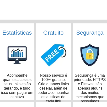
Estatísticas
Gratuito
Segurança
Acompanhe
Nosso serviço é
Segurança é uma
quantos acessos
100% gratuito.
prioridade. HTTPS
seus links estão
Crie quantos links
e Firewall são
gerando, e tudo
desejar, além de
apenas alguns
isso sem pagar um
poder acompanhar
dos muitos
centavo
estatísticas de
mecanismos que
cada link
possuímos