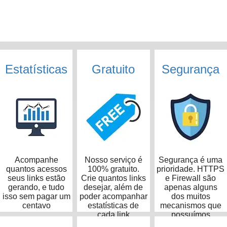
Estatísticas
Gratuito
Segurança
Acompanhe
Nosso serviço é
Segurança é uma
quantos acessos
100% gratuito.
prioridade. HTTPS
seus links estão
Crie quantos links
e Firewall são
gerando, e tudo
desejar, além de
apenas alguns
isso sem pagar um
poder acompanhar
dos muitos
centavo
estatísticas de
mecanismos que
cada link
possuímos