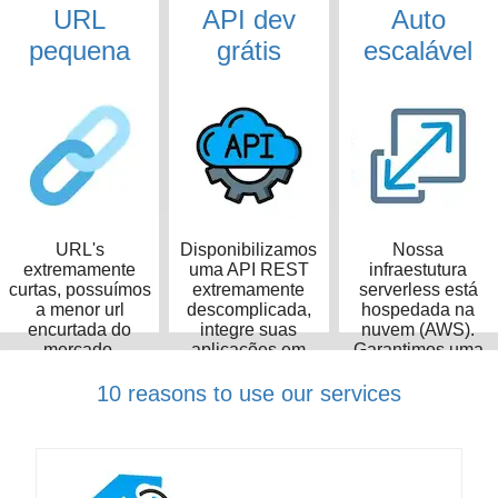
URL
API dev
Auto
pequena
grátis
escalável
URL's
Disponibilizamos
Nossa
extremamente
uma API REST
infraestutura
curtas, possuímos
extremamente
serverless está
a menor url
descomplicada,
hospedada na
encurtada do
integre suas
nuvem (AWS).
mercado,
aplicações em
Garantimos uma
ocupando apenas
poucos minutos
taxa de
14 caracteres
disponibilidade de
10 reasons to use our services
99,99%