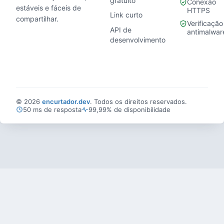
gratuito
Conexão
estáveis e fáceis de
HTTPS
Link curto
compartilhar.
Verificação
API de
antimalwar
desenvolvimento
© 2026
encurtador.dev
. Todos os direitos reservados.
50 ms de resposta
99,99% de disponibilidade