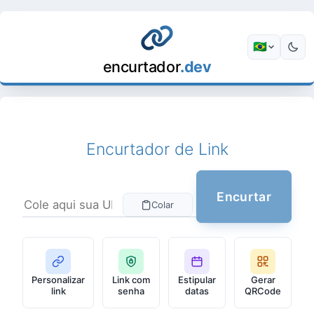
🇧🇷
Escolher id
encurtador
.dev
Encurtador de Link
Encurtar
Colar
Cole aqui sua URL
Personalizar
Link com
Estipular
Gerar
link
senha
datas
QRCode