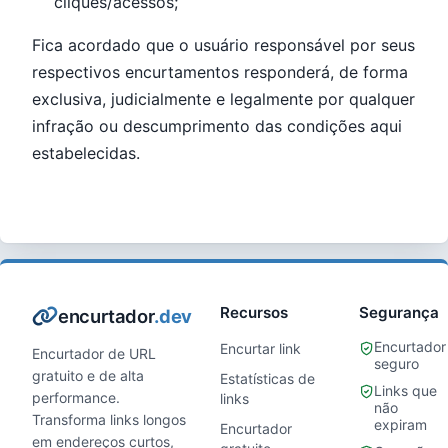
cliques/acessos;
Fica acordado que o usuário responsável por seus
respectivos encurtamentos responderá, de forma
exclusiva, judicialmente e legalmente por qualquer
infração ou descumprimento das condições aqui
estabelecidas.
Recursos
Segurança
encurtador
.dev
Encurtador
Encurtar link
Encurtador de URL
seguro
gratuito e de alta
Estatísticas de
Links que
performance.
links
não
Transforma links longos
expiram
Encurtador
em endereços curtos,